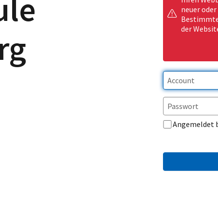
ule
neuer oder
Bestimmte 
der Websit
rg
Angemeldet 