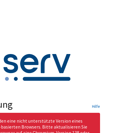
ung
Hilfe
den eine nicht unterstützte Version eines
asierten Browsers. Bitte aktualisieren Sie
rowser auf eine Chromium-Version 138 oder